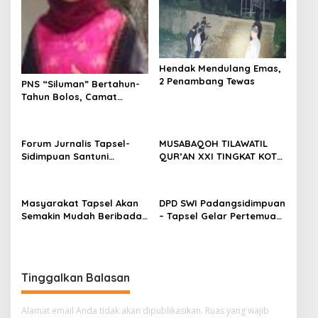
Hendak Mendulang Emas,
2 Penambang Tewas
PNS “Siluman” Bertahun-
Tahun Bolos, Camat
Simangambat
“Kecolongan”
Forum Jurnalis Tapsel-
MUSABAQOH TILAWATIL
Sidimpuan Santuni
QUR’AN XXI TINGKAT KOTA
Puluhan Anak Yatim
PADANG SIDEMPUAN TAHUN
2022 SECARA RESMI
DITUTUP
Masyarakat Tapsel Akan
DPD SWI Padangsidimpuan
Semakin Mudah Beribadah
– Tapsel Gelar Pertemuan
Dengan Berdirinya Masjid
Dalam Peringatan HPN
Jami’ Al Hidayah di
2022
Parsalakan
Tinggalkan Balasan
Alamat email Anda tidak akan dipublikasikan.
Ruas yang wajib