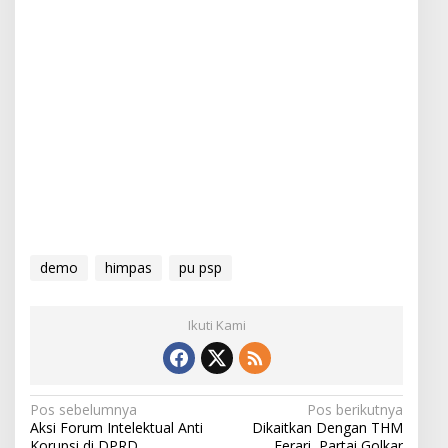
demo
himpas
pu psp
Ikuti Kami
N
Pos sebelumnya
Pos berikutnya
Aksi Forum Intelektual Anti
Dikaitkan Dengan THM
a
Korupsi di DPRD
Ferari, Partai Golkar