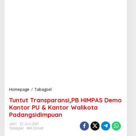
Homepage
/
Tabagsel
T
u
Tuntut Transparansi,PB HIMPAS Demo
n
t
Kantor PU & Kantor Walikota
u
Padangsidimpuan
t
T
Adm
22 Juni 2021
r
Tabagsel
844 Dilihat
a