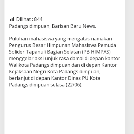
t
o
r
Dilihat :
844
P
U
Padangsidimpuan, Barisan Baru News.
&
K
Puluhan mahasiswa yang mengatas namakan
a
Pengurus Besar Himpunan Mahasiswa Pemuda
n
Solider Tapanuli Bagian Selatan (PB HIMPAS)
t
o
menggelar aksi unjuk rasa damai di depan kantor
r
Walikota Padangsidimpuan dan di depan Kantor
W
Kejaksaan Negri Kota Padangsidimpuan,
a
berlanjut di depan Kantor Dinas PU Kota
l
i
Padangsidimpuan selasa (22/06).
k
o
t
a
P
a
d
a
n