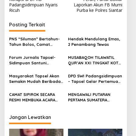
v
Padangsidimpuan Nyaris
Laporkan Akun FB Murni
Ricuh
Purba ke Polres Siantar
i
g
Posting Terkait
a
s
PNS “Siluman” Bertahun-
Hendak Mendulang Emas,
Tahun Bolos, Camat
2 Penambang Tewas
i
Simangambat
p
“Kecolongan”
Forum Jurnalis Tapsel-
MUSABAQOH TILAWATIL
Sidimpuan Santuni
QUR’AN XXI TINGKAT KOTA
o
Puluhan Anak Yatim
PADANG SIDEMPUAN TAHUN
s
2022 SECARA RESMI
Masyarakat Tapsel Akan
DPD SWI Padangsidimpuan
DITUTUP
Semakin Mudah Beribadah
– Tapsel Gelar Pertemuan
Dengan Berdirinya Masjid
Dalam Peringatan HPN
Jami’ Al Hidayah di
2022
CAMAT SIPIROK SECARA
MENGAWALI PUTARAN
Parsalakan
RESMI MEMBUKA ACARA
PERTAMA SUMATERA
MUSRENBANG TINGKAT
ENDURO SERIES, WALIKOTA
KECAMATAN SIPIROK
PADANG SIDIMPUAN
MELEPAS PESERTA GOWES
Jangan Lewatkan
BARENG ( GOBAR)
TELETUBBIES BIKE PARK