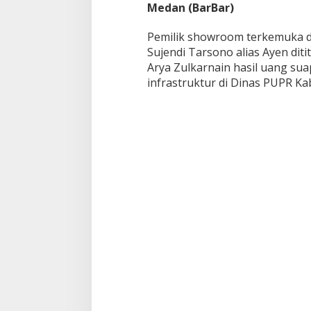
Medan (BarBar)
B
a
n
Pemilik showroom terkemuka di
y
Sujendi Tarsono alias Ayen dit
a
Arya Zulkarnain hasil uang s
k
infrastruktur di Dinas PUPR Ka
k
e
S
h
o
w
r
o
o
m