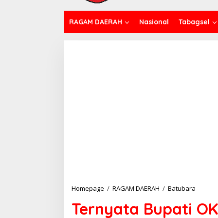
RAGAM DAERAH
Nasional
Tabagsel
Homepage
/
RAGAM DAERAH
/
Batubara
T
e
Ternyata Bupati OK
r
n