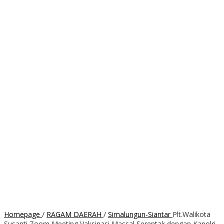
Homepage
/
RAGAM DAERAH
/
Simalungun-Siantar
Plt.Walikota
Susanti Zoom Meeting Vaksinasi Massal Serentak dengan Kapolri