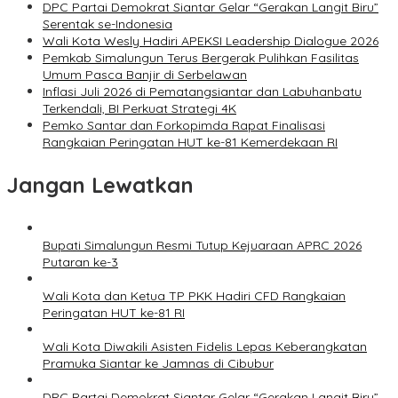
DPC Partai Demokrat Siantar Gelar “Gerakan Langit Biru”
Serentak se-Indonesia
Wali Kota Wesly Hadiri APEKSI Leadership Dialogue 2026
Pemkab Simalungun Terus Bergerak Pulihkan Fasilitas
Umum Pasca Banjir di Serbelawan
Inflasi Juli 2026 di Pematangsiantar dan Labuhanbatu
Terkendali, BI Perkuat Strategi 4K
Pemko Santar dan Forkopimda Rapat Finalisasi
Rangkaian Peringatan HUT ke-81 Kemerdekaan RI
Jangan Lewatkan
Bupati Simalungun Resmi Tutup Kejuaraan APRC 2026
Putaran ke-3
Wali Kota dan Ketua TP PKK Hadiri CFD Rangkaian
Peringatan HUT ke-81 RI
Wali Kota Diwakili Asisten Fidelis Lepas Keberangkatan
Pramuka Siantar ke Jamnas di Cibubur
DPC Partai Demokrat Siantar Gelar “Gerakan Langit Biru”