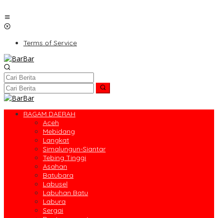
Terms of Service
RAGAM DAERAH
Aceh
Mebidang
Langkat
Simalungun-Siantar
Tebing Tinggi
Asahan
Batubara
Labusel
Labuhan Batu
Labura
Sergai