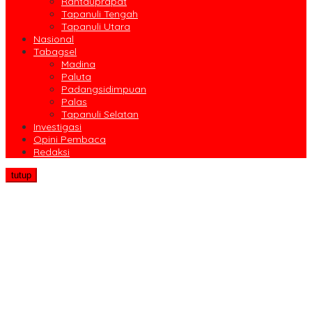
Rantauprapat
Tapanuli Tengah
Tapanuli Utara
Nasional
Tabagsel
Madina
Paluta
Padangsidimpuan
Palas
Tapanuli Selatan
Investigasi
Opini Pembaca
Redaksi
tutup