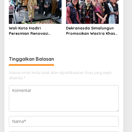
Wali Kota Hadiri
Dekranasda Simalungun
Peresmian Renovasi
Promosikan Wastra Khas
Makam dr. Djasamen
Daerah di Acara BTN
Saragih
Indonesia
Tinggalkan Balasan
Alamat email Anda tidak akan dipublikasikan.
Ruas yang wajib
ditandai
*