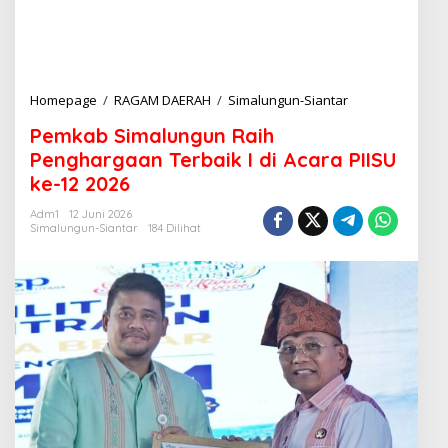
Homepage
/
RAGAM DAERAH
/
Simalungun-Siantar
P
e
Pemkab Simalungun Raih
m
k
Penghargaan Terbaik I di Acara PIISU
a
ke-12 2026
b
S
Adm1
12 Juni 2026
i
Simalungun-Siantar
184 Dilihat
m
a
l
u
n
g
u
n
R
a
i
h