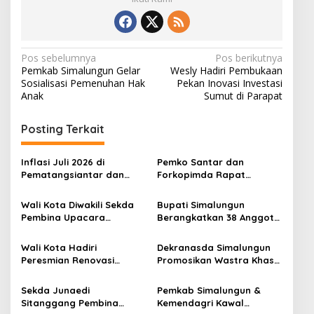
N
Pos sebelumnya
Pos berikutnya
Pemkab Simalungun Gelar
Wesly Hadiri Pembukaan
a
Sosialisasi Pemenuhan Hak
Pekan Inovasi Investasi
v
Anak
Sumut di Parapat
i
Posting Terkait
g
a
Inflasi Juli 2026 di
Pemko Santar dan
s
Pematangsiantar dan
Forkopimda Rapat
Labuhanbatu Terkendali,
Finalisasi Rangkaian
i
BI Perkuat Strategi 4K
Peringatan HUT ke-81
Wali Kota Diwakili Sekda
Bupati Simalungun
p
Kemerdekaan RI
Pembina Upacara
Berangkatkan 38 Anggota
Pembukaan Pemusatan
Pramuka Ikuti Jamnas XII
o
Latihan Calon Paskibraka
2026
Wali Kota Hadiri
Dekranasda Simalungun
s
di Desa Bahagia
Peresmian Renovasi
Promosikan Wastra Khas
Makam dr. Djasamen
Daerah di Acara BTN
Saragih
Indonesia
Sekda Junaedi
Pemkab Simalungun &
Sitanggang Pembina
Kemendagri Kawal