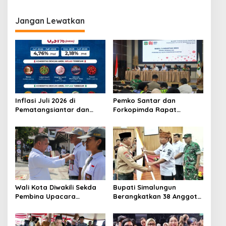
Upacara Bendera di SMPN
Investasi Cable Car Danau
12
Toba
Jangan Lewatkan
Inflasi Juli 2026 di
Pemko Santar dan
Pematangsiantar dan
Forkopimda Rapat
Labuhanbatu Terkendali,
Finalisasi Rangkaian
BI Perkuat Strategi 4K
Peringatan HUT ke-81
Kemerdekaan RI
Wali Kota Diwakili Sekda
Bupati Simalungun
Pembina Upacara
Berangkatkan 38 Anggota
Pembukaan Pemusatan
Pramuka Ikuti Jamnas XII
Latihan Calon Paskibraka
2026
di Desa Bahagia