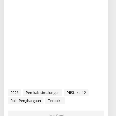
2026
Pemkab simalungun
PIISU ke-12
Raih Penghargaan
Terbaik I
Ikuti Kami