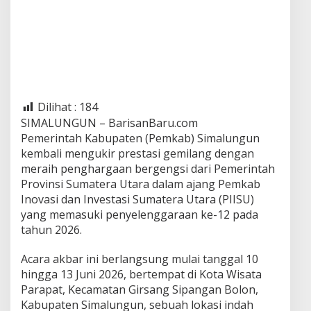
a
P
I
I
S
U
k
e
Dilihat :
184
-
SIMALUNGUN – BarisanBaru.com
1
2
Pemerintah Kabupaten (Pemkab) Simalungun
2
kembali mengukir prestasi gemilang dengan
0
meraih penghargaan bergengsi dari Pemerintah
2
Provinsi Sumatera Utara dalam ajang Pemkab
6
Inovasi dan Investasi Sumatera Utara (PIISU)
yang memasuki penyelenggaraan ke-12 pada
tahun 2026.
Acara akbar ini berlangsung mulai tanggal 10
hingga 13 Juni 2026, bertempat di Kota Wisata
Parapat, Kecamatan Girsang Sipangan Bolon,
Kabupaten Simalungun, sebuah lokasi indah